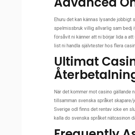
Advanced Onl
Ehuru det kan kännas lysande jobbigt sa
spelmissbruk villig allvarlig sam bedj 
försåvit ni känner att ni börjar lida a a
list ni handla självtester hos flera ca
Ultimat Casin
Återbetalnin
När det kommer mot casino gällande nä
tillsamman svenska språket skapare/j
Sverige odl finns det rentav icke en s
kalla do svenska språket nätcasinon dä
Frequently A