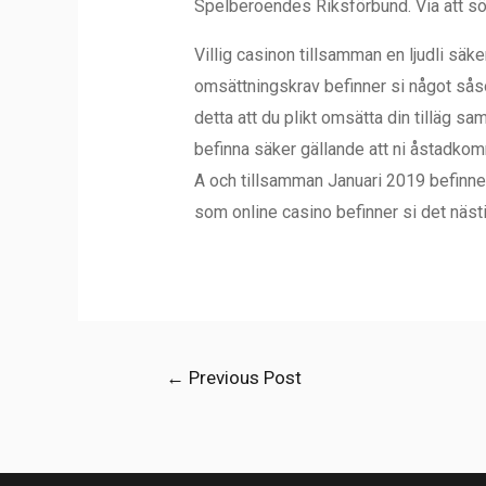
Spelberoendes Riksförbund. Via att söka
Villig casinon tillsamman en ljudli säk
omsättningskrav befinner si något sås
detta att du plikt omsätta din tilläg sa
befinna säker gällande att ni åstadkom
A och tillsamman Januari 2019 befinner
som online casino befinner si det nästin
Post
←
Previous Post
navigation