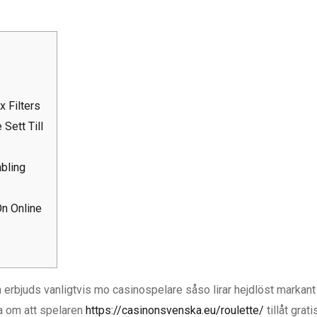
 Filters
Sett Till
bling
n Online
m erbjuds vanligtvis mo casinospelare såso lirar hejdlöst marka
ra om att spelaren
https://casinonsvenska.eu/roulette/
tillåt grat