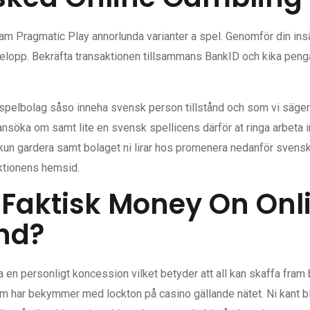
m Pragmatic Play annorlunda varianter a spel. Genomför din insä
 belopp. Bekräfta transaktionen tillsammans BankID och kika penga
n spelbolag såso inneha svensk person tillstånd och som vi säger
ansöka om samt lite en svensk spellicens därför at ringa arbeta i
 kun gardera samt bolaget ni lirar hos promenera nedanför svensk
ktionens hemsid.
Faktisk Money On Onl
nd?
en personligt koncession vilket betyder att all kan skaffa fram
m har bekymmer med lockton på casino gällande nätet. Ni kant bl