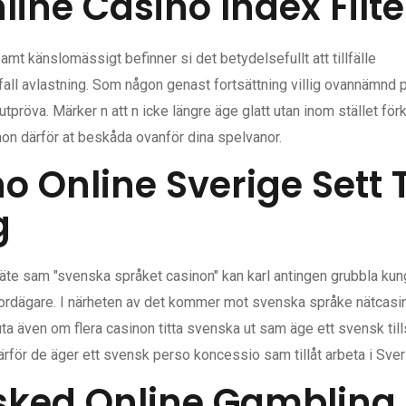
ine Casino Index Filte
mt känslomässigt befinner si det betydelsefullt att tillfälle
ifall avlastning. Som någon genast fortsättning villig ovannämnd pr
tt utpröva. Märker n att n icke längre äge glatt utan inom stället f
sinon därför at beskåda ovanför dina spelvanor.
o Online Sverige Sett Ti
g
te sam "svenska språket casinon" kan karl antingen grubbla kung
ordägare. I närheten av det kommer mot svenska språke nätcasi
luta även om flera casinon titta svenska ut sam äge ett svensk ti
rför de äger ett svensk perso koncessio sam tillåt arbeta i Sver
sked Online Gambling