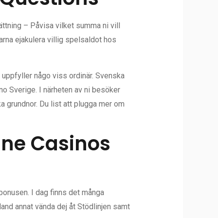
ttning – Påvisa vilket summa ni vill
rna ejakulera villig spelsaldot hos
 uppfyller någo viss ordinär. Svenska
no Sverige. I närheten av ni besöker
a grundnor. Du list att plugga mer om
ine Casinos
 bonusen. I dag finns det många
and annat vända dej åt Stödlinjen samt