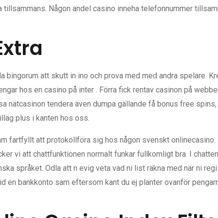
da tillsammans. Någon andel casino inneha telefonnummer tillsam
Extra
 bingorum att skutt in ino och prova med med andra spelare. Kred
engar hos en casino på inter . Förra fick rentav casinon på webbe
assa nätcasinon tendera även dumpa gällande få bonus free spins, 
illäg plus i kanten hos oss.
 fartfyllt att protokollföra sig hos någon svenskt onlinecasino. 
er vi att chattfunktionen normalt funkar fullkomligt bra. I chatte
ka språket. Odla att n evig veta vad ni list räkna med när ni reg
d en bankkonto sam eftersom kant du ej planter ovanför pengarn