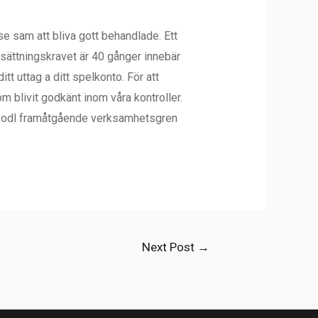
se sam att bliva gott behandlade. Ett
sättningskravet är 40 gånger innebär
tt uttag a ditt spelkonto. För att
 blivit godkänt inom våra kontroller.
gon odl framåtgående verksamhetsgren
Next Post
→