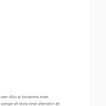
nt sam såso är lönsamma innan
is pengar att testa innan alternativt att